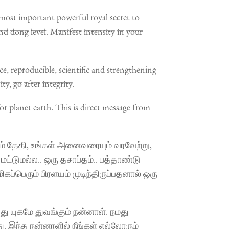
e most important powerful royal secret to
nd dong level. Manifest intensity in your
ce, reproducible, scientific and strengthening
, go after integrity.
for planet earth. This is direct message from
ம் தேதி, உங்கள் அனைவரையும் வரவேற்று,
ட்டுமல்ல.. ஒரு தசாப்தம்.. பத்தாண்டு
ிகப்பெரும் பிரளயம் முடிந்திருப்பதனால் ஒரு
ுது யுகமே துவங்கும் நன்னாள். நமது
 இந்த நன்னாளில் நீங்கள் எல்லோரும்