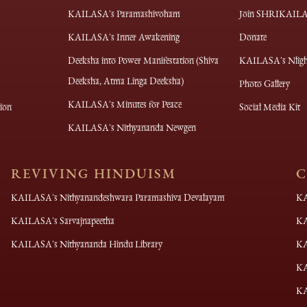
KAILASA's Paramashivoham
Join SHRIKAIL
KAILASA's Inner Awakening
Donate
Deeksha into Power Manifestation (Shiva
KAILASA's Nligh
Deeksha, Atma Linga Deeksha)
Photo Gallery
KAILASA's Minutes for Peace
ion
Social Media Kit
KAILASA's Nithyananda Newgen
REVIVING HINDUISM
C
KAILASA's Nithyanandeshwara Paramashiva Devalayam
KA
KAILASA's Sarvajnapeetha
K
KAILASA's Nithyananda Hindu Library
KA
KA
KA