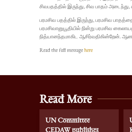
சிவபதத்தில் இருந்து, சிவ பாதம் அடைந்து, 
பரமசிவ பதத்தில் இருந்து, பரமசிவ பாதத்தை
பரமசிவானுபூதியில் நின்று பரமசிவ கைலாயத்
நித்யானந்தமாகிட ஆசிர்வதிகின்றேன். ஆன
Read the full message
here
Read More
UN Committee
CEDAW publishes