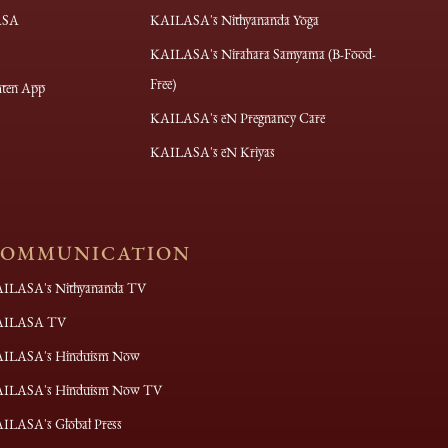
ASA
KAILASA's Nithyananda Yoga
KAILASA's Nirahara Samyama (B-Food-
Free)
ten App
KAILASA's eN Pregnancy Care
KAILASA's eN Kriyas
OMMUNICATION
ILASA's Nithyananda TV
AILASA TV
ILASA's Hinduism Now
ILASA's Hinduism Now TV
ILASA's Global Press