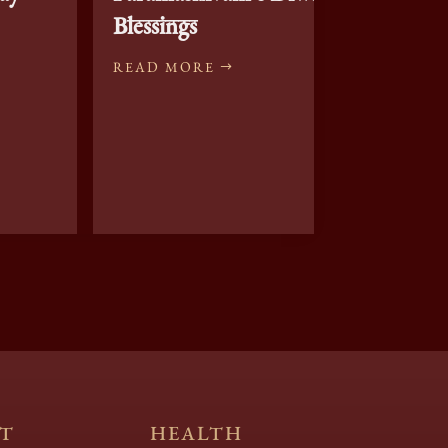
Blessings
accep
pers
READ MORE
Wom
READ
T
HEALTH