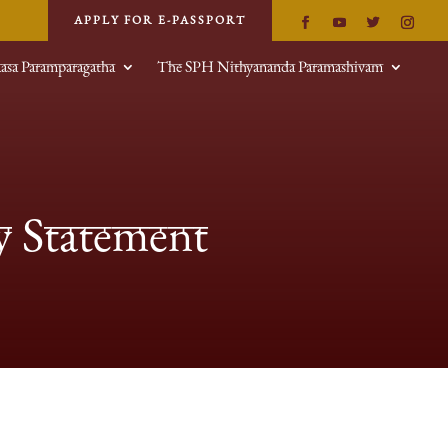
APPLY FOR E-PASSPORT
aasa Paramparagatha
The SPH Nithyananda Paramashivam
y Statement