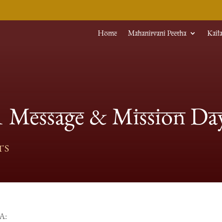
Home
Mahanirvani Peetha
Kail
 Message & Mission Da
TS
A: