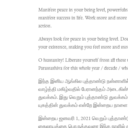
Manifest peace in your being level, powerfulne
manifest success in life. Work more and more 
action.
Always look for peace in your being level. Don
your existence, making you feel more and mor
O humanity! Liberate yourself from all these th
Paramashiva for this whole year / decade / who
இந்த இனிய ஆங்கில புத்தாண்டு நன்னாளில்
வாழ்த்தி மகிழ்வதில் பேரானந்தம் அடைகின்ற
துவக்கம். இது வெறும் புத்தாண்டு துவக்கம் 
யுகத்தின் துவக்கம் என்றே இன்றைய நாளை 
இன்றைய ஜனவரி 1, 2021 வெறும் புத்தாண்டு 
கைலாயத்தை பொருத்தவரை இந்த நாளில் தான்