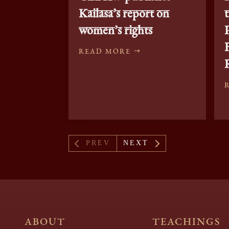
Kailasa’s report on
women’s rights
READ MORE
4
5
PREV
NEXT
ABOUT
TEACHINGS