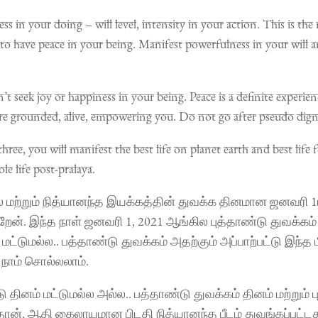
ss in your doing – will level, intensity in your action. This is th
to have peace in your being. Manifest powerfulness in your will a
’t seek joy or happiness in your being. Peace is a definite experien
e grounded, alive, empowering you. Do not go after pseudo dignity
ree, you will manifest the best life on planet earth and best life 
le life post-pralaya.
 மற்றும் நித்யானந்த இயக்கத்தின் துவக்க தினமான ஜனவரி 1
ேன். இந்த நாள் ஜனவரி 1, 2021 ஆங்கில புத்தாண்டு துவக்கம் ம
மட்டுமல்ல.. பத்தாண்டு துவக்கம் அதற்கும் அப்பாற்பட்டு இந்த ம
நாம் சொல்லலாம்.
தினம் மட்டுமல்ல அல்ல.. பத்தாண்டு துவக்கம் தினம் மற்றும் ப
, ஆதி கைலாயமான பிடதி நித்யானந்த பீடம் துவங்கப்பட்டது.