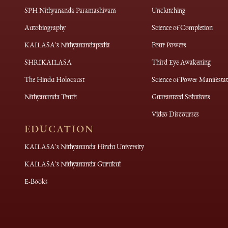
SPH Nithyananda Paramashivam
Unclutching
Autobiography
Science of Completion
KAILASA's Nithyanandapedia
Four Powers
SHRIKAILASA
Third Eye Awakening
The Hindu Holocaust
Science of Power Manifestat
Nithyananda Truth
Guaranteed Solutions
Video Discourses
EDUCATION
KAILASA's Nithyananda Hindu University
KAILASA's Nithyananda Gurukul
E-Books