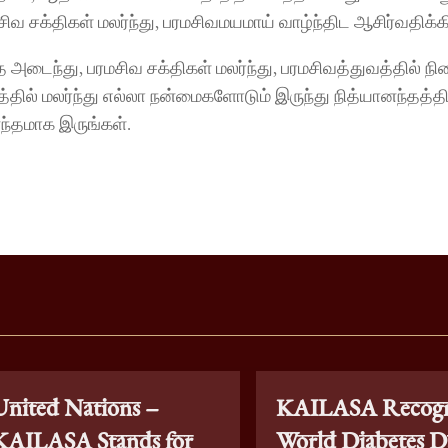
சிவ சக்திகள் மலர்ந்து, பரமசிவமயமாய் வாழ்ந்திட ஆசிர்வதிக்க
 அடைந்து, பரமசிவ சக்திகள் மலர்ந்து, பரமசிவத்துவத்தில் நி
தில் மலர்ந்து எல்லா நன்மைகளோடும் இருந்து நித்யானந்தத்தில்
ந்தமாக இருங்கள்.
United Nations –
KAILASA Recogn
KAILASA Stands for
World Diabetes D